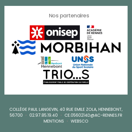
Nos partenaires
COLLÈGE PAUL LANGEVIN, 40 RUE EMILE ZOLA, HENNEBONT,
56700
•
02.97.85.19.40
•
CE.0560214D@AC-RENNES.FR
MENTIONS
•
WEBSCO