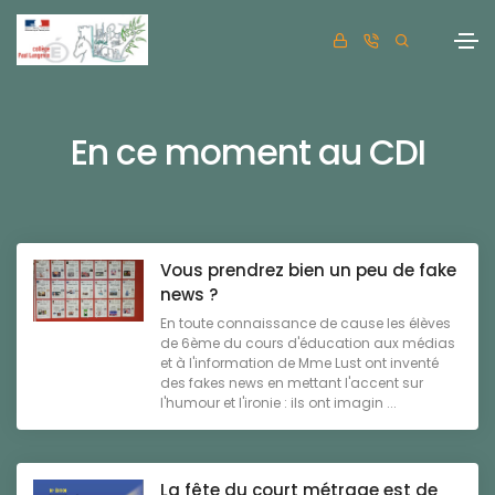
En ce moment au CDI
Vous prendrez bien un peu de fake
news ?
En toute connaissance de cause les élèves
de 6ème du cours d'éducation aux médias
et à l'information de Mme Lust ont inventé
des fakes news en mettant l'accent sur
l'humour et l'ironie : ils ont imagin ...
La fête du court métrage est de