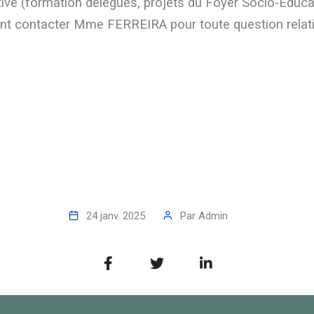
ive (formation délégués, projets du Foyer Socio-Educati
nt contacter Mme FERREIRA pour toute question relativ
24 janv. 2025
Par
Admin