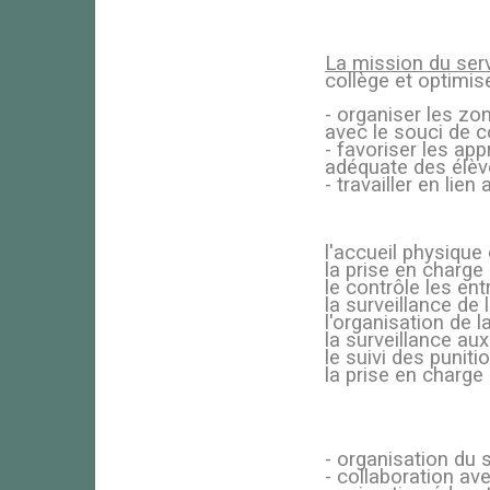
La mission du serv
collège et optimis
- organiser les zon
avec le souci de c
- favoriser les ap
adéquate des élèv
- travailler en lie
l'accueil physique
la prise en charg
le contrôle les en
la surveillance de 
l'organisation de
la surveillance aux
le suivi des puniti
la prise en charge
- organisation du 
- collaboration av