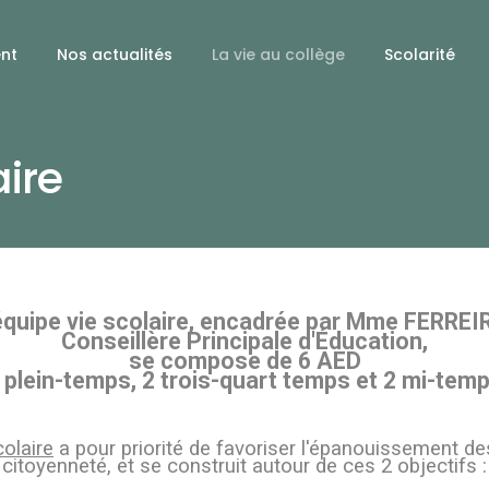
ent
Nos actualités
La vie au collège
Scolarité
aire
équipe vie scolaire, encadrée par Mme FERREI
Conseillère Principale d'Éducation,
se compose de 6 AED
2 plein-temps, 2 trois-quart temps et 2 mi-temp
colaire
a pour priorité de favoriser l'épanouissement des
 citoyenneté, et se construit autour de ces 2 objectifs :