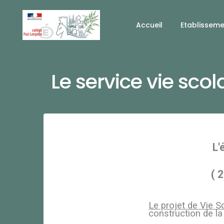
Accueil
Etablissem
Le service vie scol
L'
( 
Le projet de Vie S
construction de la