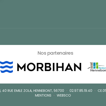
Nos partenaires
, 40 RUE EMILE ZOLA, HENNEBONT, 56700
•
02.97.85.19.40
•
CE.0
MENTIONS
•
WEBSCO