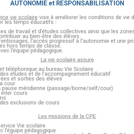
AUTONOMIE et RESPONSABILISATION
ice vie scolaire
vise à améliorer les conditions de vie 
er les temps éducatifs :
es de travail et d'études collectives ainsi que les zone
ontribuer au bien-être des élèves.
prentissages, l'accès progressif à l'autonomie et une pr
es hors temps de classe.
n avec l'équipe pédagogique.
La vie scolaire assure
 et téléphonique au bureau Vie Scolaire
e des études et de l'accompagnement éducatif
trées et sorties des élèves
la cour
 la pause méridienne (passage/borne/self/cour)
 inter cours
ons
 des exclusions de cours
Les missions de la CPE
service Vie scolaire
ec l'équipe pédagogique