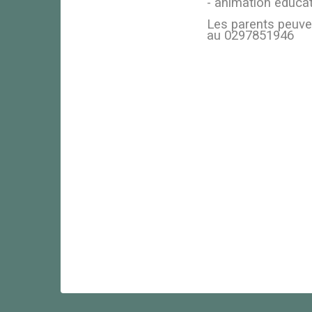
- animation éducat
Les parents peuve
au 0297851946