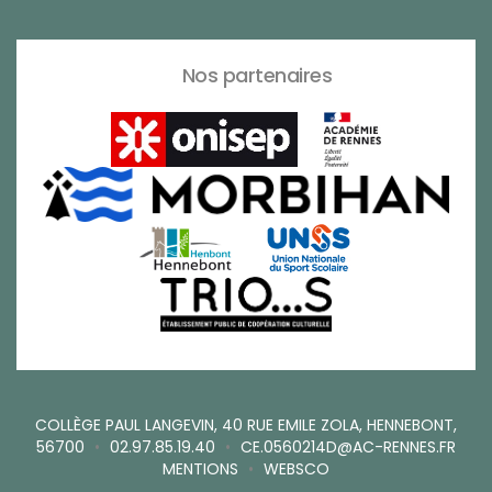
Nos partenaires
COLLÈGE PAUL LANGEVIN, 40 RUE EMILE ZOLA, HENNEBONT,
56700
•
02.97.85.19.40
•
CE.0560214D@AC-RENNES.FR
MENTIONS
•
WEBSCO