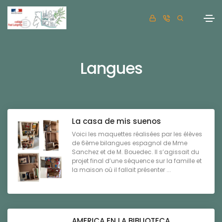
Langues
La casa de mis suenos
Voici les maquettes réalisées par les élèves
de 6ème bilangues espagnol de Mme
Sanchez et de M. Bouedec. Il s’agissait du
projet final d’une séquence sur la famille et
la maison où il fallait présenter ...
AMERICA EN LA BIBLIOTECA