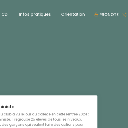
CDI
Infos pratiques
Orientation
PRONOTE
ministe
 club a vu le jour au collège en cette rentrée 2024 :
iniste. Il regroupe 25 élèves de tous les niveaux,
 et des garçons qui veulent faire des actions pour