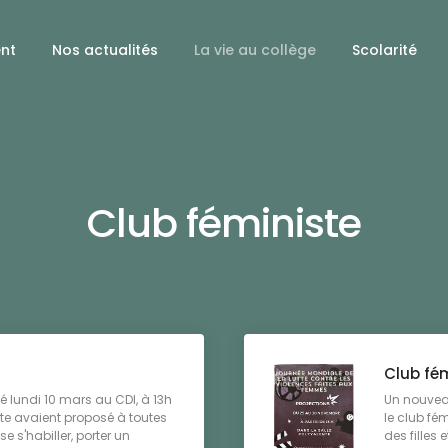
ent
Nos actualités
La vie au collège
Scolarité
Club féministe
Club fé
lé lundi 10 mars au CDI, à 13h
Un nouveau
iste avaient proposé à toutes
le club fém
se s'habiller, porter un
des filles