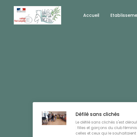
Accueil
Etablissem
Défilé sans clichés
Le défilé sans clichés s'est dérou
: filles et garçons du club fémin
celles et ceux qui le souhaitaient 