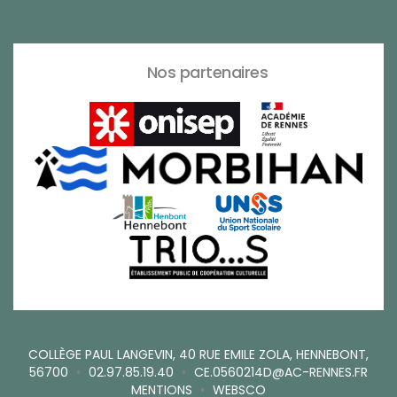
Nos partenaires
COLLÈGE PAUL LANGEVIN, 40 RUE EMILE ZOLA, HENNEBONT,
56700
•
02.97.85.19.40
•
CE.0560214D@AC-RENNES.FR
MENTIONS
•
WEBSCO