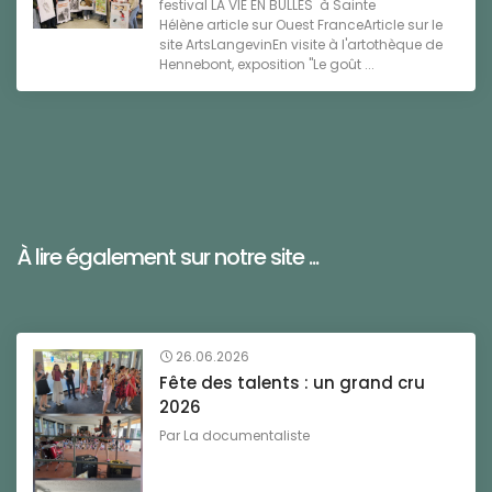
festival LA VIE EN BULLES à Sainte
Hélène article sur Ouest FranceArticle sur le
site ArtsLangevinEn visite à l'artothèque de
Hennebont, exposition "Le goût ...
À lire également sur notre site ...
26.06.2026
Fête des talents : un grand cru
2026
Par
La documentaliste