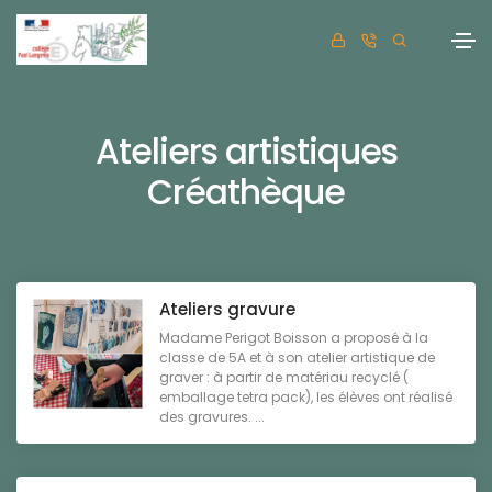
Ateliers artistiques
Créathèque
Ateliers gravure
Madame Perigot Boisson a proposé à la
classe de 5A et à son atelier artistique de
graver : à partir de matériau recyclé (
emballage tetra pack), les élèves ont réalisé
des gravures. ...