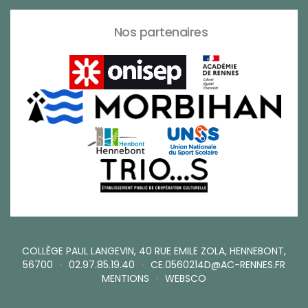
Nos partenaires
COLLÈGE PAUL LANGEVIN, 40 RUE EMILE ZOLA, HENNEBONT,
56700
•
02.97.85.19.40
•
CE.0560214D@AC-RENNES.FR
MENTIONS
•
WEBSCO