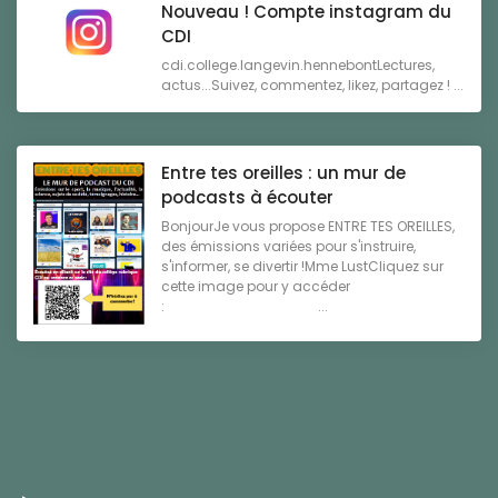
Nouveau ! Compte instagram du
CDI
cdi.college.langevin.hennebontLectures,
actus...Suivez, commentez, likez, partagez ! ...
Entre tes oreilles : un mur de
podcasts à écouter
BonjourJe vous propose ENTRE TES OREILLES,
des émissions variées pour s'instruire,
s'informer, se divertir !Mme LustCliquez sur
cette image pour y accéder
: ...