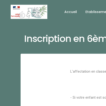
Accueil
Etablissem
Inscription en 6è
L'affectation en class
- Si votre enfant est 