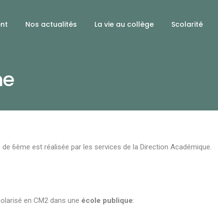
ent
Nos actualités
La vie au collège
Scolarité
me
e de 6ème est réalisée par les services de la Direction Académique.
scolarisé en CM2 dans une
école publique
: