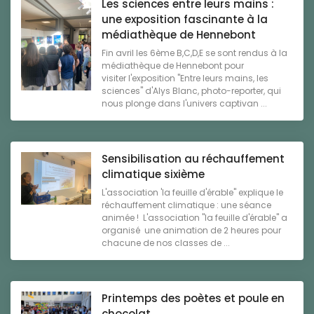
Les sciences entre leurs mains :
une exposition fascinante à la
médiathèque de Hennebont
Fin avril les 6ème B,C,D,E se sont rendus à la
médiathèque de Hennebont pour
visiter l'exposition "Entre leurs mains, les
sciences" d'Alys Blanc, photo-reporter, qui
nous plonge dans l'univers captivan ...
Sensibilisation au réchauffement
climatique sixième
L'association 'la feuille d'érable" explique le
réchauffement climatique : une séance
animée ! L'association "la feuille d'érable" a
organisé une animation de 2 heures pour
chacune de nos classes de ...
Printemps des poètes et poule en
chocolat