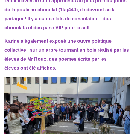
Deux élèves se sont approchés au plus près du poids
de la poule au chocolat (1kg440), ils devront se la
partager ! Il y a eu des lots de consolation : des
chocolats et des pass VIP pour le self.
Karine a également exposé une ouvre poétique
collective : sur un arbre tournant en bois réalisé par les
élèves de Mr Roux, des poèmes écrits par les
élèves ont été affichés.