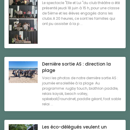
Le spectacle "Elle et Lui "du club théâtre a été
présenté jeudi 18 juin à 15 h, pour une classe
de 5ème et les élèves engagés dans les
clubs.A 20 heures, ce sont les familles qui
ont pu assister à la p ...
Dernière sortie AS : direction la
plage
Voici les photos de notre dernière sortie AS :
journée ensoleillée à la plage Au
programme: rugby touch, biathlon paddle,
relais kayak, beach volley,
spikeball/roundnet, paddle géant, foot sable
relai ...
Les éco-délégués veulent un