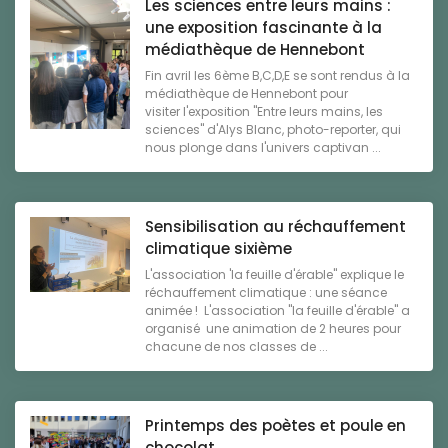
Les sciences entre leurs mains :
une exposition fascinante à la
médiathèque de Hennebont
Fin avril les 6ème B,C,D,E se sont rendus à la
médiathèque de Hennebont pour
visiter l'exposition "Entre leurs mains, les
sciences" d'Alys Blanc, photo-reporter, qui
nous plonge dans l'univers captivan ...
Sensibilisation au réchauffement
climatique sixième
L'association 'la feuille d'érable" explique le
réchauffement climatique : une séance
animée ! L'association "la feuille d'érable" a
organisé une animation de 2 heures pour
chacune de nos classes de ...
Printemps des poètes et poule en
chocolat