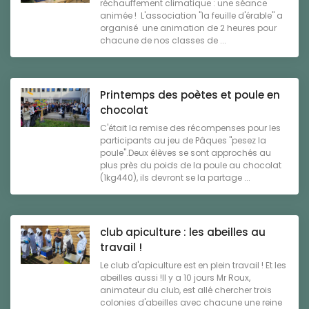
réchauffement climatique : une séance
animée ! L'association "la feuille d'érable" a
organisé une animation de 2 heures pour
chacune de nos classes de ...
Printemps des poètes et poule en
chocolat
C'était la remise des récompenses pour les
participants au jeu de Pâques "pesez la
poule".Deux élèves se sont approchés au
plus près du poids de la poule au chocolat
(1kg440), ils devront se la partage ...
club apiculture : les abeilles au
travail !
Le club d'apiculture est en plein travail ! Et les
abeilles aussi !Il y a 10 jours Mr Roux,
animateur du club, est allé chercher trois
colonies d'abeilles avec chacune une reine