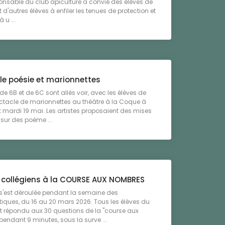
onsable du club apiculture a convié des élèves de
 d'autres élèves à enfiler les tenues de protection et
 u ...
le poésie et marionnettes
 de 6B et de 6C sont allés voir, avec les élèves de
ctacle de marionnettes au théâtre à la Coque à
mardi 19 mai. Les artistes proposaient des mises
sur des poème ...
s collégiens à la COURSE AUX NOMBRES
s'est déroulée pendant la semaine des
ques, du 16 au 20 mars 2026. Tous les élèves du
t répondu aux 30 questions de la "course aux
endant 9 minutes, sous la surve ...