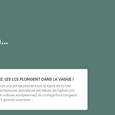
..
E: LES LCE PLONGENT DANS LA VAGUE !
ure une année placée sous le signe de la mer
mbreuses disciplines, les élèves de l'option LCE
t cultures européennes) du collège Paul Langevin
é 3 grands panneau ...