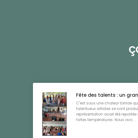
ç
Fête des talents : un gra
C'est sous une chaleur torride qu
talentueux artistes se sont produ
représentation avait été reportée
fortes températures. Nous avo ...