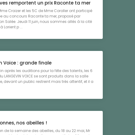
èves remportent un prix Raconte ta mer
Mme Croizer et les 5C de Mme Coroller ont participé
ée au concours Raconte ta mer, proposé par
ion Salée. Jeudi 11 juin, nous sommes allés à la cité
à Lorient p ...
 Voice : grande finale
uin après les auditions pour la fête des talents, les 6
 du LANGEVIN VOICE se sont produits dans la salle
, devant un public restreint mais très attentif, et il a
nnes, nos abeilles !
on de la semaine des abeilles, du 18 au 22 mai, Mr