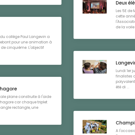
Deux él
Les 5E de 
cette ann
l'Associat
de la voile 
S du collège Paul Langevin a
nnebont pour une animation à
 de cinquième. L'objectif
Langevin
Lundi 1er j
finalistes
polyvalente
été di ...
thagore
ale plane construite à l'aide
ythagore car chaque triplet
iangle rectangle, une
Champio
A l'occasi