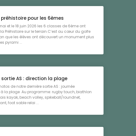
 préhistoire pour les 6èmes
 mai et le 18 juin 2026 les 6 classes de 6ème ont
la Préhistoire sur le terrain.C’est au cœur du golfe
an que les élèves ont découvert un monument plus
es pyrami ...
 sortie AS : direction la plage
hotos de notre dernière sortie AS : journée
e à la plage Au programme: rugby touch, biathlon
lais kayak, beach volley, spikeball/roundnet,
t, foot sable relai ...