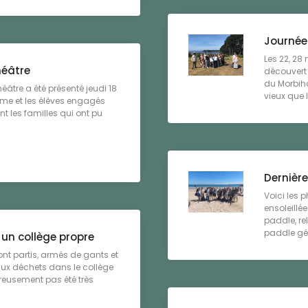
Journée
Les 22, 28
héâtre
découvert 
du Morbih
théâtre a été présenté jeudi 18
vieux que l
5ème et les élèves engagés
nt les familles qui ont pu
Dernière
Voici les p
ensoleillé
paddle, re
paddle géan
 un collège propre
ont partis, armés de gants et
aux déchets dans le collège
ureusement pas été très