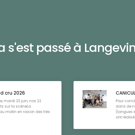
a s'est passé à Langevin.
nd cru 2026
CANICUL
e, mardi 23 juin, nos 22
Pour concl
its sur la scèneLa
dans de no
 au matin en raison des très
(langues e
ont réalis