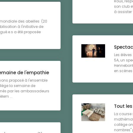
Roux, resp
son club et
à assister à
 mondiale des abeilles (20
isation à l'initiative de
ué.e.s a été proposée
Spectac
Les élèves
5A, un spe
Hennebont 
en scènes 
semaine de l'empathie
vons proposé à l'ensemble
llège la semaine de
nimés par les ambassadeurs
lem ...
Tout le
La course 
mathémati
collège on
nombres" p