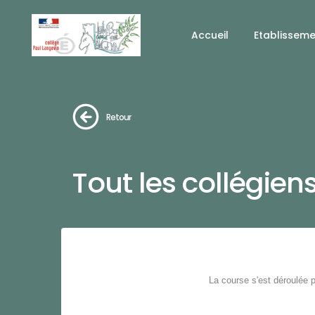
Accueil
Etablissem
Retour
Tout les collégie
La course s'est déroulée 