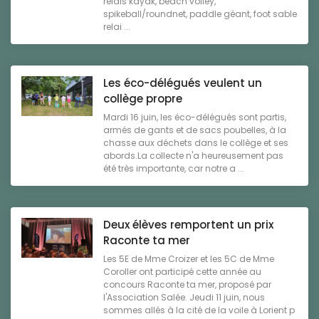
relais kayak, beach volley,
spikeball/roundnet, paddle géant, foot sable
relai ...
Les éco-délégués veulent un
collège propre
Mardi 16 juin, les éco-délégués sont partis,
armés de gants et de sacs poubelles, à la
chasse aux déchets dans le collège et ses
abords.La collecte n'a heureusement pas
été très importante, car notre a ...
Deux élèves remportent un prix
Raconte ta mer
Les 5E de Mme Croizer et les 5C de Mme
Coroller ont participé cette année au
concours Raconte ta mer, proposé par
l'Association Salée. Jeudi 11 juin, nous
sommes allés à la cité de la voile à Lorient p