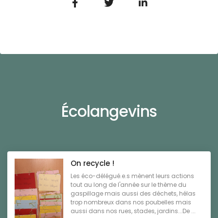
Écolangevins
On recycle !
Les éco-délégué.e.s mènent leurs actions
tout au long de l'année sur le thème du
gaspillage mais aussi des déchets, hélas
trop nombreux dans nos poubelles mais
aussi dans nos rues, stades, jardins...De ...