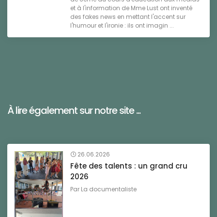
et à l'information de Mme Lust ont inventé
des fakes news en mettant l'accent sur
l'humour et l'ironie : ils ont imagin ...
À lire également sur notre site ...
26.06.2026
Fête des talents : un grand cru
2026
Par
La documentaliste