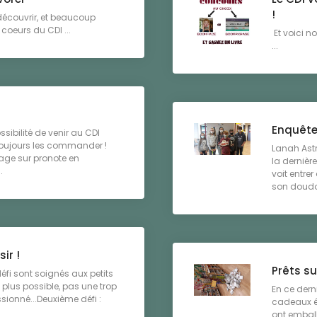
!
 découvrir, et beaucoup
coeurs du CDI ...
Et voici n
...
Enquête
sibilité de venir au CDI
 toujours les commander !
Lanah Astr
age sur pronote en
la dernièr
.
voit entre
son doudou
ir !
Prêts su
défi sont soignés aux petits
e plus possible, pas une trop
En ce dern
ionné...Deuxième défi :
cadeaux ét
ont emballé