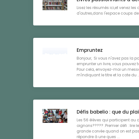
Lisez les résumés ici,et venez les
d'autres,dans l'espace coups de 
Empruntez
Bonjour, Si vous n'avez pas la pos
emprunter un livre, vous pouvez
Pour cela, envoyez-moi un mess
m'indiquant le titre et la cote du ..
Défis babelio : que du plais
Les 56 élèves qui participent au 
oignons????? :Premier défi : lire l
grande corvée quand on est pass
répondre à une ques ...