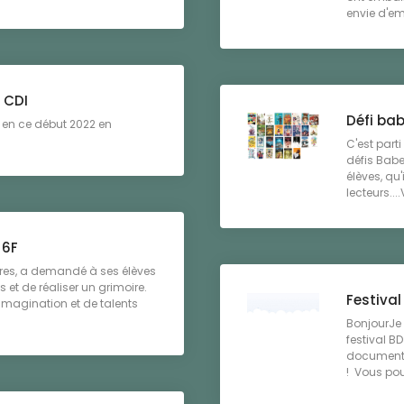
envie d'emp
 CDI
Défi bab
 en ce début 2022 en
C'est part
défis Babe
élèves, qu'
lecteurs....
 6F
res, a demandé à ses élèves
es et de réaliser un grimoire.
Festival
'imagination et de talents
BonjourJe 
festival B
documenta
! Vous pou