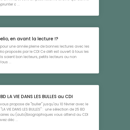
runter c ...
elio, en avant la lecture !?
i pour une année pleine de bonnes lectures avec les
lio proposés par le CDI Ce défi est ouvert à tous les
ils soient bon lecteurs, petits lecteurs ou non
Vous ...
 BD LA VIE DANS LES BULLES au CDI
vous propose de "buller" jusqu'au 10 février avec le
D "LA VIE DANS LES BULLES" : une sélection de 25 BD
ires ou (auto)biographiques vous attend au CDI
vez déc ...