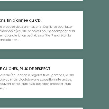
ons fin d'année au CDI
s propose deux animations : Des livres pour lutter
homophobie (et LGBTphobies) pour accompagner la
ationale 'ici on peut être soi":(le 17 mai était la
ndiale con ...
E CLICHÉS, PLUS DE RESPECT
dre de l'éducation à l'égalité filles-garçons, le CDI
se au mois d'octobre une exposition interactive,
peuvent écrire leurs avis, dessiner, proposer leurs
s p ...