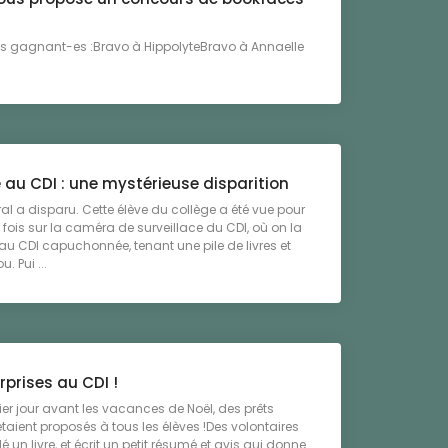
os gagnant-es :Bravo à HippolyteBravo à Annaelle
 au CDI : une mystérieuse disparition
al a disparu. Cette élève du collège a été vue pour
e fois sur la caméra de surveillace du CDI, où on la
r au CDI capuchonnée, tenant une pile de livres et
. Pui ...
rprises au CDI !
ier jour avant les vacances de Noël, des prêts
aient proposés à tous les élèves !Des volontaires
 un livre, et écrit un petit résumé et avis qui donne