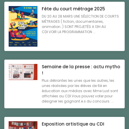
Fête du court métrage 2025
DU 20 AU 28 MARS UNE SÉLECTION DE COURTS
MÉTRAGES ( fiction, documentaires,
animation..) SONT PROJETÉS A 13H AU
CDI VOIR LA PROGRAMMATION ...
Semaine de la presse : actu mytho
!
Plus délirantes les unes que les autres, les
unes réalisées par les élèves de 6è en
éducation aux médias avec Mme Lust sont
affichées au CDI.Vous pouvez voter pour
désigner les gagnant.e.s du concours. ...
Exposition artistique au CDI