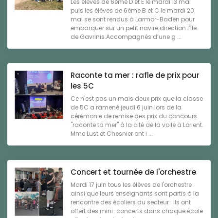
Les élèves de 6ème D et E le mardi 13 mai
puis les élèves de 6ème B et C le mardi 20
mai se sont rendus à Larmor-Baden pour
embarquer sur un petit navire direction l’île
de Gavrinis.Accompagnés d’une g ...
Raconte ta mer : rafle de prix pour
les 5C
Ce n'est pas un mais deux prix que la classe
de 5C a ramené jeudi 6 juin lors de la
cérémonie de remise des prix du concours
"raconte ta mer" à la cité de la voile à Lorient.
Mme Lust et Chesnier ont i ...
Concert et tournée de l'orchestre
Mardi 17 juin tous les élèves de l'orchestre
ainsi que leurs enseignants sont partis à la
rencontre des écoliers du secteur : ils ont
offert des mini-concerts dans chaque école