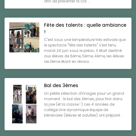
afin de présenter la cla ...
Fête des talents : quelle ambiance
!
C'est sous une température très estivale que
le spectacle "fête des talents" s'est tenu
mardi 24 juin sous le préau. Il était destiné
aux élèves de 6ème, 5ème, 4ème, les élèves
de 3ème étant en révisio ...
Bal des 3èmes
Un petite sélection d'images pour un grand
moment : le bal des 3èmes, pour finir dans
la joie (et la classe ! ) ces 4 années de
collège.Une dynamique équipe de
bénévoles (élèves et adultes) ont préparé ...