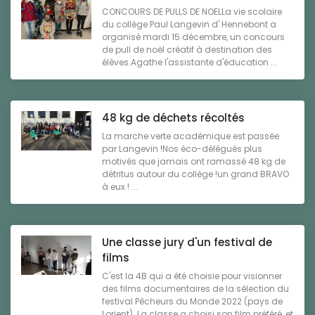
CONCOURS DE PULLS DE NOELLa vie scolaire
du collège Paul Langevin d' Hennebont a
organisé mardi 15 décembre, un concours
de pull de noël créatif à destination des
élèves.Agathe l'assistante d'éducation ...
48 kg de déchets récoltés
La marche verte académique est passée
par Langevin !Nos éco-délégués plus
motivés que jamais ont ramassé 48 kg de
détritus autour du collège !un grand BRAVO
à eux ! ...
Une classe jury d'un festival de
films
C'est la 4B qui a été choisie pour visionner
des films documentaires de la sélection du
festival Pêcheurs du Monde 2022 (pays de
Lorient). La classe a choisi son film préféré, et