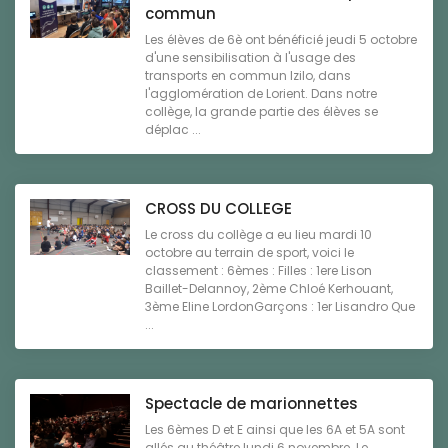
commun
Les élèves de 6è ont bénéficié jeudi 5 octobre
d'une sensibilisation à l'usage des
transports en commun Izilo, dans
l'agglomération de Lorient. Dans notre
collège, la grande partie des élèves se
déplac ...
CROSS DU COLLEGE
Le cross du collège a eu lieu mardi 10
octobre au terrain de sport, voici le
classement : 6èmes : Filles : 1ere Lison
Baillet-Delannoy, 2ème Chloé Kerhouant,
3ème Eline LordonGarçons : 1er Lisandro Que
...
Spectacle de marionnettes
Les 6èmes D et E ainsi que les 6A et 5A sont
allés au théâtre lundi 6 novembre. Le