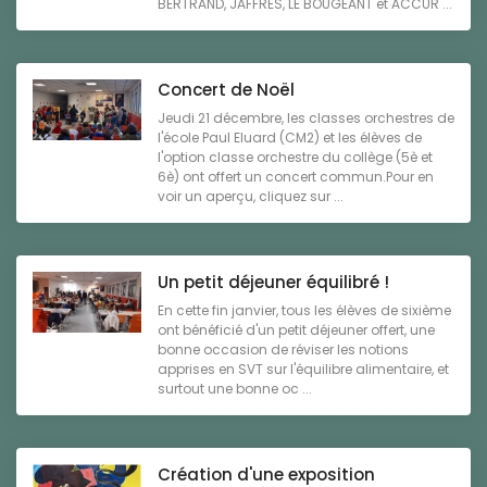
BERTRAND, JAFFRES, LE BOUGEANT et ACCUR ...
Concert de Noël
Jeudi 21 décembre, les classes orchestres de
l'école Paul Eluard (CM2) et les élèves de
l'option classe orchestre du collège (5è et
6è) ont offert un concert commun.Pour en
voir un aperçu, cliquez sur ...
Un petit déjeuner équilibré !
En cette fin janvier, tous les élèves de sixième
ont bénéficié d'un petit déjeuner offert, une
bonne occasion de réviser les notions
apprises en SVT sur l'équilibre alimentaire, et
surtout une bonne oc ...
Création d'une exposition