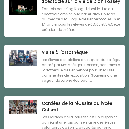
Spectacle sur la vie de Dian Fossey
Tant pis pour King Kong : tel est le titre du
spectacle créé et joué par Audrey Boudon
au théâtre à la Coque de Hennebont les 16 et
17 janvier pour les élèves de 6D, 6E et 5A.Cette
création de théâtre ...
Visite à l'artothèque
Les élèves des ateliers artistiques du collège,
animé par Mme Périgot-Boisson, sont allés à
l'artothèque de Hennebont pour une visite
commentée de l'exposition "Souvenir d'une
vague" de Lorène Rouleau. ...
Cordées de la réussite au lycée
Colbert
Les Cordées de la Réussite est un dispositif
qui réunit une fois par semaine des élèves
volontaires de 3ème, encadrés par cinq