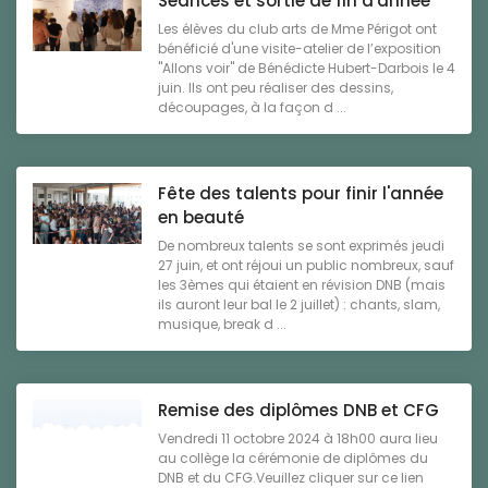
Séances et sortie de fin d'année
Les élèves du club arts de Mme Périgot ont
bénéficié d'une visite-atelier de l’exposition
"Allons voir" de Bénédicte Hubert-Darbois le 4
juin. Ils ont peu réaliser des dessins,
découpages, à la façon d ...
Fête des talents pour finir l'année
en beauté
De nombreux talents se sont exprimés jeudi
27 juin, et ont réjoui un public nombreux, sauf
les 3èmes qui étaient en révision DNB (mais
ils auront leur bal le 2 juillet) : chants, slam,
musique, break d ...
Remise des diplômes DNB et CFG
Vendredi 11 octobre 2024 à 18h00 aura lieu
au collège la cérémonie de diplômes du
DNB et du CFG.Veuillez cliquer sur ce lien