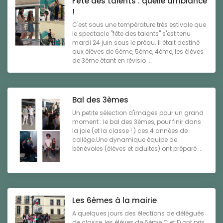
Fête des talents : quelle ambiance
!
C'est sous une température très estivale que
le spectacle "fête des talents" s'est tenu
mardi 24 juin sous le préau. Il était destiné
aux élèves de 6ème, 5ème, 4ème, les élèves
de 3ème étant en révisio ...
Bal des 3èmes
Un petite sélection d'images pour un grand
moment : le bal des 3èmes, pour finir dans
la joie (et la classe ! ) ces 4 années de
collège.Une dynamique équipe de
bénévoles (élèves et adultes) ont préparé ...
Les 6èmes à la mairie
A quelques jours des élections de délégués
de classe, les élèves de 6ème C et D ont pris