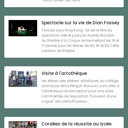
"l'Asso Salée", est venu ...
Spectacle sur la vie de Dian Fossey
Tant pis pour King Kong : tel est le titre du
spectacle créé et joué par Audrey Boudon
au théâtre à la Coque de Hennebont les 16 et
17 janvier pour les élèves de 6D, 6E et 5A.Cette
création de théâtre ...
Visite à l'artothèque
Les élèves des ateliers artistiques du collège,
animé par Mme Périgot-Boisson, sont allés à
l'artothèque de Hennebont pour une visite
commentée de l'exposition "Souvenir d'une
vague" de Lorène Rouleau. ...
Cordées de la réussite au lycée