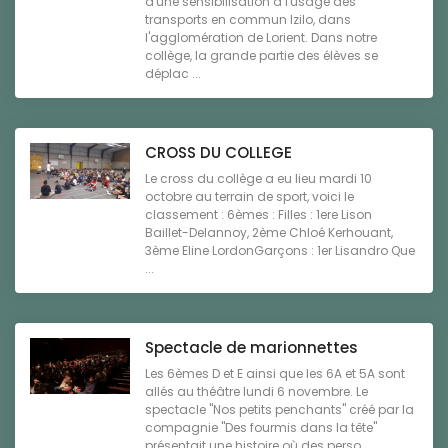
d'une sensibilisation à l'usage des
transports en commun Izilo, dans
l'agglomération de Lorient. Dans notre
collège, la grande partie des élèves se
déplac ...
CROSS DU COLLEGE
Le cross du collège a eu lieu mardi 10
octobre au terrain de sport, voici le
classement : 6èmes : Filles : 1ere Lison
Baillet-Delannoy, 2ème Chloé Kerhouant,
3ème Eline LordonGarçons : 1er Lisandro Que
...
Spectacle de marionnettes
Les 6èmes D et E ainsi que les 6A et 5A sont
allés au théâtre lundi 6 novembre. Le
spectacle "Nos petits penchants" créé par la
compagnie "Des fourmis dans la tête"
présentait une histoire où des perso ...