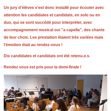
Un jury d'élèves s'est donc installé pour écouter avec
attention les candidates et candidats, en solo ou en
duo, qui se sont succédé pour interpréter, avec
accompagnement musical oui "a capella", des chants
de leur choix. Les prestation étaient très variées mais
l'émotion était au rendez-vous !
Dix candidates et candidats ont été retenu.e.s.
Rendez vous est pris pour la demi-finale !