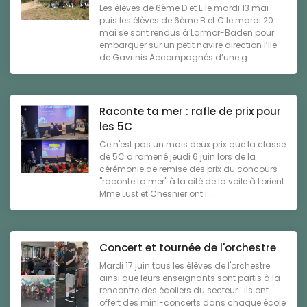
Les élèves de 6ème D et E le mardi 13 mai
puis les élèves de 6ème B et C le mardi 20
mai se sont rendus à Larmor-Baden pour
embarquer sur un petit navire direction l’île
de Gavrinis.Accompagnés d’une g ...
Raconte ta mer : rafle de prix pour
les 5C
Ce n'est pas un mais deux prix que la classe
de 5C a ramené jeudi 6 juin lors de la
cérémonie de remise des prix du concours
"raconte ta mer" à la cité de la voile à Lorient.
Mme Lust et Chesnier ont i ...
Concert et tournée de l'orchestre
Mardi 17 juin tous les élèves de l'orchestre
ainsi que leurs enseignants sont partis à la
rencontre des écoliers du secteur : ils ont
offert des mini-concerts dans chaque école