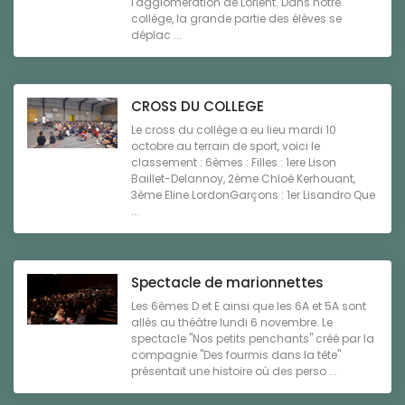
l'agglomération de Lorient. Dans notre
collège, la grande partie des élèves se
déplac ...
CROSS DU COLLEGE
Le cross du collège a eu lieu mardi 10
octobre au terrain de sport, voici le
classement : 6èmes : Filles : 1ere Lison
Baillet-Delannoy, 2ème Chloé Kerhouant,
3ème Eline LordonGarçons : 1er Lisandro Que
...
Spectacle de marionnettes
Les 6èmes D et E ainsi que les 6A et 5A sont
allés au théâtre lundi 6 novembre. Le
spectacle "Nos petits penchants" créé par la
compagnie "Des fourmis dans la tête"
présentait une histoire où des perso ...